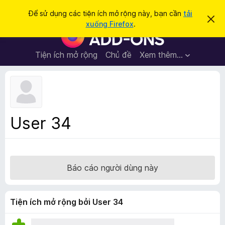
T
Đăng nhập
Để sử dụng các tiện ích mở rộng này, bạn cần
tải
B
ì
xuống Firefox
.
ỏ
T
m
q
i
u
k
a
ệ
Tiện ích mở rộng
Chủ đề
Xem thêm…
i
t
n
h
ế
ô
í
m
n
c
g
b
h
á
t
o
User 34
n
r
à
ì
y
n
h
Báo cáo người dùng này
d
u
y
Tiện ích mở rộng bởi User 34
ệ
t