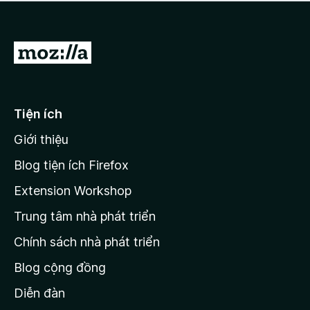
a
h
o
c
ạ
ó
n
x
Đ
g
ế
n
i
p
à
đ
h
o
ạ
ế
Tiện ích
n
n
g
Giới thiệu
t
n
r
à
Blog tiện ích Firefox
o
a
Extension Workshop
n
Trung tâm nhà phát triển
g
c
Chính sách nhà phát triển
h
Blog cộng đồng
ủ
M
Diễn đàn