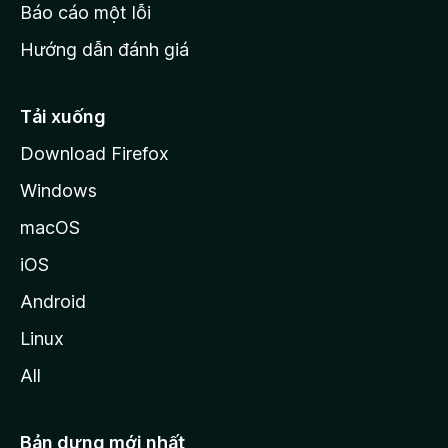
o
Báo cáo một lỗi
z
Hướng dẫn đánh giá
i
l
l
Tải xuống
a
Download Firefox
Windows
macOS
iOS
Android
Linux
All
Bản dựng mới nhất