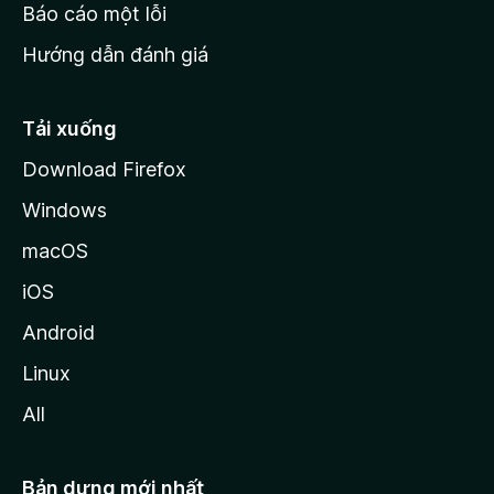
o
Báo cáo một lỗi
z
Hướng dẫn đánh giá
i
l
l
Tải xuống
a
Download Firefox
Windows
macOS
iOS
Android
Linux
All
Bản dựng mới nhất