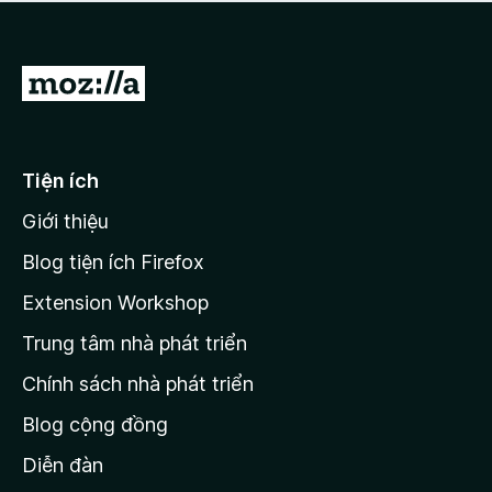
a
h
o
c
ạ
ó
n
x
Đ
g
ế
n
i
p
à
đ
h
o
ạ
ế
Tiện ích
n
n
g
Giới thiệu
t
n
r
à
Blog tiện ích Firefox
o
a
Extension Workshop
n
Trung tâm nhà phát triển
g
c
Chính sách nhà phát triển
h
Blog cộng đồng
ủ
M
Diễn đàn