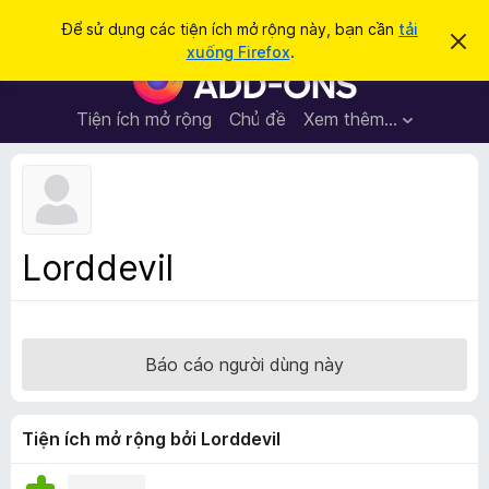
T
Đăng nhập
Để sử dụng các tiện ích mở rộng này, bạn cần
tải
B
ì
xuống Firefox
.
ỏ
T
m
q
i
u
k
a
ệ
Tiện ích mở rộng
Chủ đề
Xem thêm…
i
t
n
h
ế
ô
í
m
n
c
g
b
h
á
t
o
Lorddevil
n
r
à
ì
y
n
h
Báo cáo người dùng này
d
u
y
Tiện ích mở rộng bởi Lorddevil
ệ
t