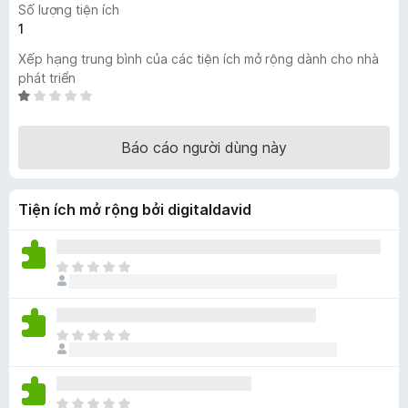
Số lượng tiện ích
F
1
i
Xếp hạng trung bình của các tiện ích mở rộng dành cho nhà
r
phát triển
e
X
f
ế
o
p
Báo cáo người dùng này
x
h
ạ
n
Tiện ích mở rộng bởi digitaldavid
g
1
t
r
C
o
h
n
ư
g
a
C
s
c
h
ố
ó
ư
5
x
a
ế
C