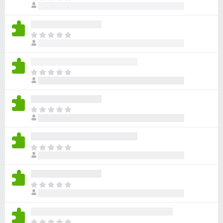
c
p
h
ó
h
ư
x
ạ
a
ế
C
n
c
p
h
g
ó
h
ư
n
x
ạ
a
à
ế
C
n
c
o
p
h
g
ó
h
ư
n
x
ạ
a
à
ế
C
n
c
o
p
h
g
ó
h
ư
n
x
ạ
a
à
ế
C
n
c
o
p
h
g
ó
h
ư
n
x
ạ
a
à
ế
C
n
c
o
p
h
g
ó
h
ư
n
x
ạ
a
à
ế