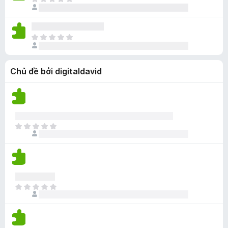
C
n
c
o
p
h
g
ó
h
ư
n
x
ạ
a
à
ế
C
n
c
o
p
h
g
ó
h
ư
n
x
ạ
Chủ đề bởi digitaldavid
a
à
ế
n
c
o
p
g
ó
h
n
x
ạ
à
ế
n
o
p
C
g
h
h
n
ạ
ư
à
n
a
o
g
c
n
ó
C
à
x
h
o
ế
ư
p
a
h