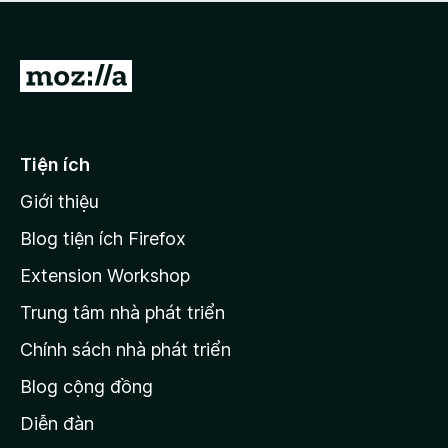
a
h
o
c
ạ
ó
n
x
Đ
g
ế
n
i
p
à
đ
h
o
ạ
ế
Tiện ích
n
n
g
Giới thiệu
t
n
r
à
Blog tiện ích Firefox
o
a
Extension Workshop
n
Trung tâm nhà phát triển
g
c
Chính sách nhà phát triển
h
Blog cộng đồng
ủ
M
Diễn đàn