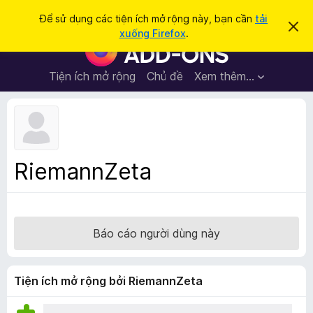
T
Đăng nhập
Để sử dụng các tiện ích mở rộng này, bạn cần
tải
B
ì
xuống Firefox
.
ỏ
T
m
q
i
u
k
a
ệ
Tiện ích mở rộng
Chủ đề
Xem thêm…
i
t
n
h
ế
ô
í
m
n
c
g
b
h
á
t
o
RiemannZeta
n
r
à
ì
y
n
h
Báo cáo người dùng này
d
u
y
Tiện ích mở rộng bởi RiemannZeta
ệ
t