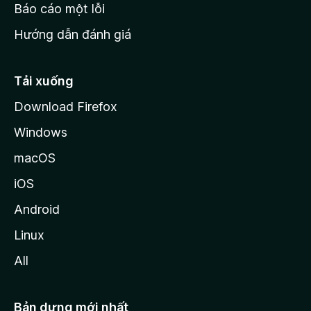
o
Báo cáo một lỗi
z
Hướng dẫn đánh giá
i
l
l
Tải xuống
a
Download Firefox
Windows
macOS
iOS
Android
Linux
All
Bản dựng mới nhất