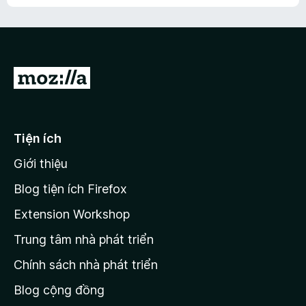
h
ế
n
ư
p
à
a
h
o
c
ạ
ó
n
x
Đ
g
ế
n
i
p
à
đ
h
o
ạ
ế
Tiện ích
n
n
g
Giới thiệu
t
n
r
à
Blog tiện ích Firefox
o
a
Extension Workshop
n
Trung tâm nhà phát triển
g
c
Chính sách nhà phát triển
h
Blog cộng đồng
ủ