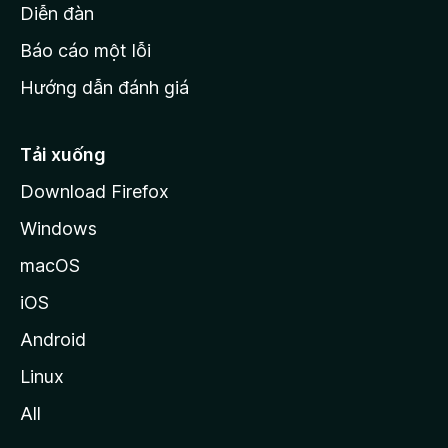
M
Diễn đàn
o
Báo cáo một lỗi
z
Hướng dẫn đánh giá
i
l
l
Tải xuống
a
Download Firefox
Windows
macOS
iOS
Android
Linux
All