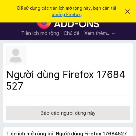
T
Đăng nhập
Để sử dụng các tiện ích mở rộng này, bạn cần
tải
B
ì
xuống Firefox
.
ỏ
T
m
q
i
u
k
a
ệ
Tiện ích mở rộng
Chủ đề
Xem thêm…
i
t
n
h
ế
ô
í
m
n
c
g
b
h
á
t
o
Người dùng Firefox 17684
n
r
à
527
ì
y
n
h
d
u
Báo cáo người dùng này
y
ệ
Tiện ích mở rộng bởi Người dùng Firefox 17684527
t