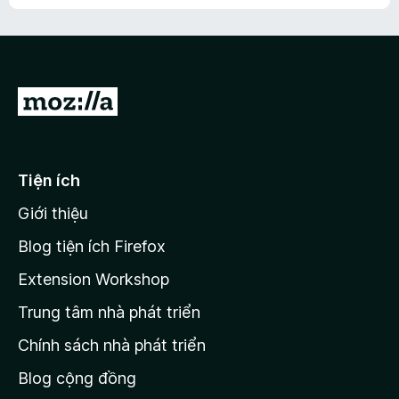
h
ế
n
ư
p
à
a
h
o
c
ạ
ó
n
x
Đ
g
ế
n
i
p
à
đ
h
o
ạ
ế
Tiện ích
n
n
g
Giới thiệu
t
n
r
à
Blog tiện ích Firefox
o
a
Extension Workshop
n
Trung tâm nhà phát triển
g
c
Chính sách nhà phát triển
h
Blog cộng đồng
ủ