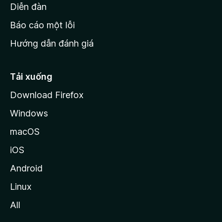
M
Diễn đàn
o
Báo cáo một lỗi
z
Hướng dẫn đánh giá
i
l
l
Tải xuống
a
Download Firefox
Windows
macOS
iOS
Android
Linux
All