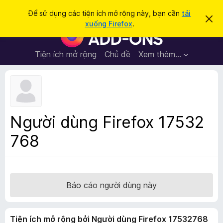
T
Đăng nhập
Để sử dụng các tiện ích mở rộng này, bạn cần
tải
B
ì
xuống Firefox
.
ỏ
T
m
q
i
u
k
a
ệ
Tiện ích mở rộng
Chủ đề
Xem thêm…
i
t
n
h
ế
ô
í
m
n
c
g
b
h
á
t
o
Người dùng Firefox 17532
n
r
à
768
ì
y
n
h
d
u
Báo cáo người dùng này
y
ệ
Tiện ích mở rộng bởi Người dùng Firefox 17532768
t