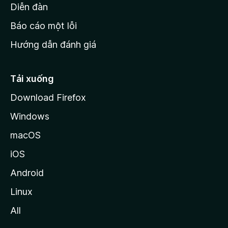
M
Diễn đàn
o
Báo cáo một lỗi
z
Hướng dẫn đánh giá
i
l
l
Tải xuống
a
Download Firefox
Windows
macOS
iOS
Android
Linux
All