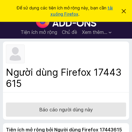
T
Đăng nhập
Để sử dụng các tiện ích mở rộng này, bạn cần
tải
B
ì
xuống Firefox
.
ỏ
T
m
q
i
u
k
a
ệ
Tiện ích mở rộng
Chủ đề
Xem thêm…
i
t
n
h
ế
ô
í
m
n
c
g
b
h
á
t
o
Người dùng Firefox 17443
n
r
à
615
ì
y
n
h
d
u
Báo cáo người dùng này
y
ệ
Tiện ích mở rộng bởi Người dùng Firefox 17443615
t