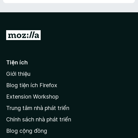
h
ế
n
ư
p
à
a
h
o
c
ạ
ó
n
x
Đ
g
ế
n
i
p
à
đ
h
o
ạ
ế
Tiện ích
n
n
g
Giới thiệu
t
n
r
à
Blog tiện ích Firefox
o
a
Extension Workshop
n
Trung tâm nhà phát triển
g
c
Chính sách nhà phát triển
h
Blog cộng đồng
ủ