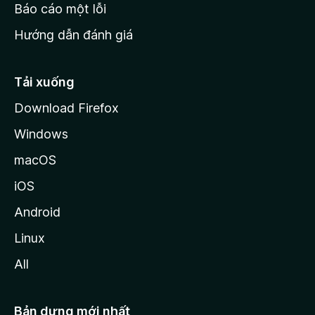
o
Báo cáo một lỗi
z
Hướng dẫn đánh giá
i
l
l
Tải xuống
a
Download Firefox
Windows
macOS
iOS
Android
Linux
All
Bản dựng mới nhất