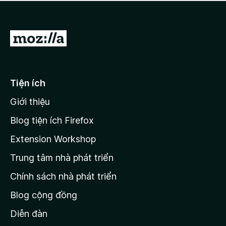
a
h
o
c
ạ
ó
n
x
Đ
g
ế
n
i
p
à
đ
h
o
ạ
ế
Tiện ích
n
n
g
Giới thiệu
t
n
r
à
Blog tiện ích Firefox
o
a
Extension Workshop
n
Trung tâm nhà phát triển
g
c
Chính sách nhà phát triển
h
Blog cộng đồng
ủ
M
Diễn đàn