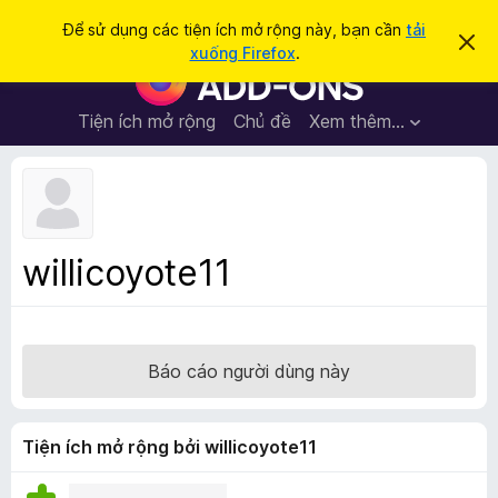
T
Đăng nhập
Để sử dụng các tiện ích mở rộng này, bạn cần
tải
B
ì
xuống Firefox
.
ỏ
T
m
q
i
u
k
a
ệ
Tiện ích mở rộng
Chủ đề
Xem thêm…
i
t
n
h
ế
ô
í
m
n
c
g
b
h
á
t
o
willicoyote11
n
r
à
ì
y
n
h
Báo cáo người dùng này
d
u
y
Tiện ích mở rộng bởi willicoyote11
ệ
t