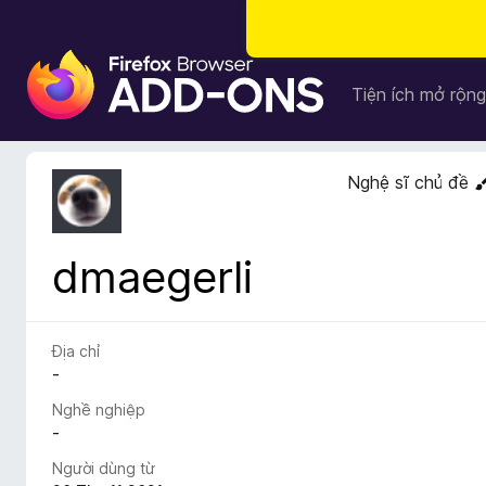
T
i
Tiện ích mở rộng
ệ
n
í
Nghệ sĩ chủ đề
c
h
t
dmaegerli
r
ì
n
h
Địa chỉ
d
-
u
Nghề nghiệp
y
-
ệ
Người dùng từ
t