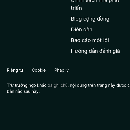
Chính sách nhà phát
c
triển
h
Blog cộng đồng
ủ
M
Diễn đàn
o
Báo cáo một lỗi
z
Hướng dẫn đánh giá
i
l
l
Riêng tư
Cookie
Pháp lý
a
Trừ trường hợp khác
đã ghi chú
, nội dung trên trang này được
bản nào sau này.