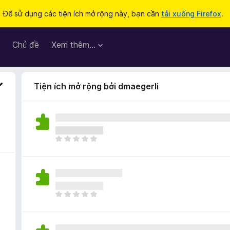
Để sử dụng các tiện ích mở rộng này, bạn cần
tải xuống Firefox
.
Chủ đề
Xem thêm…
Tiện ích mở rộng bởi dmaegerli
C
h
ư
a
c
ó
C
x
h
ế
ư
p
a