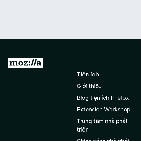
Đ
i
Tiện ích
đ
Giới thiệu
ế
n
Blog tiện ích Firefox
t
Extension Workshop
r
a
Trung tâm nhà phát
n
triển
g