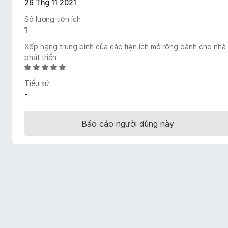
26 Thg 11 2021
F
Số lượng tiện ích
i
1
r
e
Xếp hạng trung bình của các tiện ích mở rộng dành cho nhà
f
phát triển
X
o
ế
x
Tiểu sử
p
-
h
ạ
n
Báo cáo người dùng này
g
5
t
r
o
n
g
s
ố
5