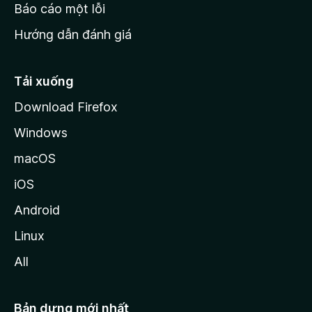
o
Báo cáo một lỗi
z
Hướng dẫn đánh giá
i
l
l
Tải xuống
a
Download Firefox
Windows
macOS
iOS
Android
Linux
All
Bản dựng mới nhất