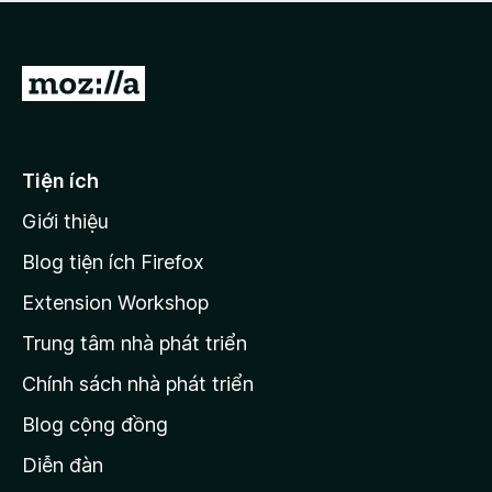
a
h
o
c
ạ
ó
n
x
Đ
g
ế
n
i
p
à
đ
h
o
ạ
ế
Tiện ích
n
n
g
Giới thiệu
t
n
r
à
Blog tiện ích Firefox
o
a
Extension Workshop
n
Trung tâm nhà phát triển
g
c
Chính sách nhà phát triển
h
Blog cộng đồng
ủ
M
Diễn đàn