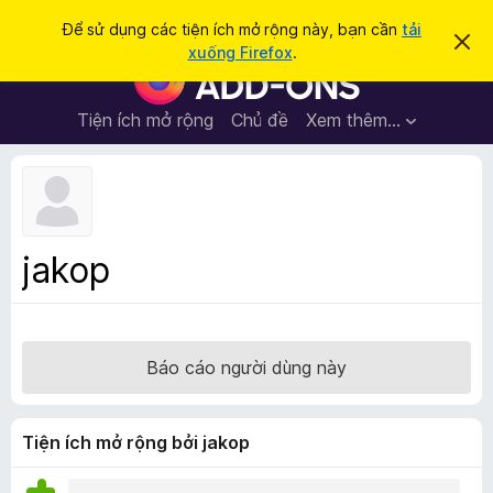
T
Đăng nhập
Để sử dụng các tiện ích mở rộng này, bạn cần
tải
B
ì
xuống Firefox
.
ỏ
T
m
q
i
u
k
a
ệ
Tiện ích mở rộng
Chủ đề
Xem thêm…
i
t
n
h
ế
ô
í
m
n
c
g
b
h
á
t
o
jakop
n
r
à
ì
y
n
h
Báo cáo người dùng này
d
u
y
Tiện ích mở rộng bởi jakop
ệ
t