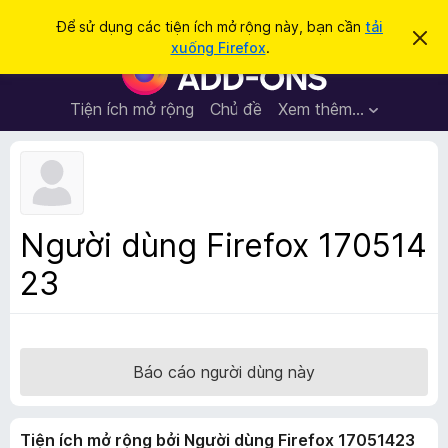
T
Đăng nhập
Để sử dụng các tiện ích mở rộng này, bạn cần
tải
B
ì
xuống Firefox
.
ỏ
T
m
q
i
u
k
a
ệ
Tiện ích mở rộng
Chủ đề
Xem thêm…
i
t
n
h
ế
ô
í
m
n
c
g
b
h
á
t
o
Người dùng Firefox 170514
n
r
à
23
ì
y
n
h
d
u
Báo cáo người dùng này
y
ệ
Tiện ích mở rộng bởi Người dùng Firefox 17051423
t