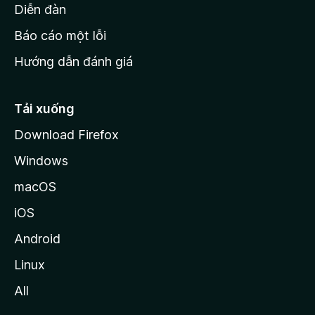
M
Diễn đàn
o
Báo cáo một lỗi
z
Hướng dẫn đánh giá
i
l
l
Tải xuống
a
Download Firefox
Windows
macOS
iOS
Android
Linux
All