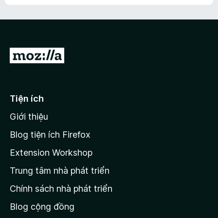
h
ế
n
ư
p
à
a
h
o
c
ạ
ó
n
x
Đ
g
ế
n
i
p
à
đ
h
o
ạ
ế
Tiện ích
n
n
g
Giới thiệu
t
n
r
à
Blog tiện ích Firefox
o
a
Extension Workshop
n
Trung tâm nhà phát triển
g
c
Chính sách nhà phát triển
h
Blog cộng đồng
ủ