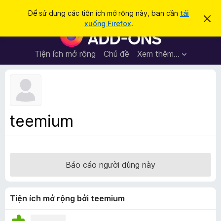
T
Đăng nhập
Để sử dụng các tiện ích mở rộng này, bạn cần
tải
B
ì
xuống Firefox
.
ỏ
T
m
q
i
u
k
a
ệ
Tiện ích mở rộng
Chủ đề
Xem thêm…
i
t
n
h
ế
ô
í
m
n
c
g
b
h
á
t
o
teemium
n
r
à
ì
y
n
h
Báo cáo người dùng này
d
u
y
Tiện ích mở rộng bởi teemium
ệ
t