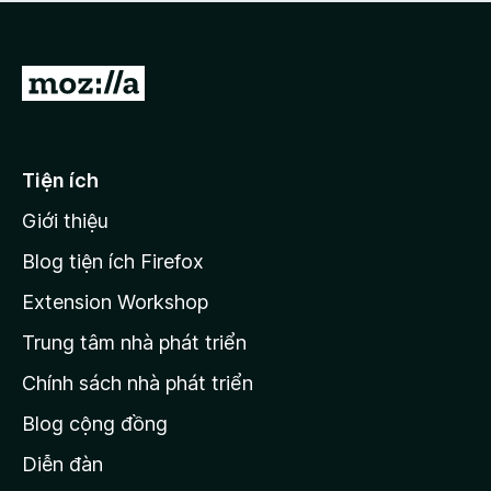
a
h
o
c
ạ
ó
n
x
Đ
g
ế
n
i
p
à
đ
h
o
ạ
ế
Tiện ích
n
n
g
Giới thiệu
t
n
r
à
Blog tiện ích Firefox
o
a
Extension Workshop
n
Trung tâm nhà phát triển
g
c
Chính sách nhà phát triển
h
Blog cộng đồng
ủ
M
Diễn đàn