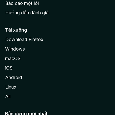
o
Báo cáo một lỗi
z
Hướng dẫn đánh giá
i
l
l
Tải xuống
a
Download Firefox
Windows
macOS
iOS
Android
Linux
All
Bản dựng mới nhất