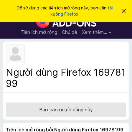
T
Đăng nhập
Để sử dụng các tiện ích mở rộng này, bạn cần
tải
B
ì
xuống Firefox
.
ỏ
T
m
q
i
u
k
a
ệ
Tiện ích mở rộng
Chủ đề
Xem thêm…
i
t
n
h
ế
ô
í
m
n
c
g
b
h
á
t
o
Người dùng Firefox 169781
n
r
à
99
ì
y
n
h
d
u
Báo cáo người dùng này
y
ệ
Tiện ích mở rộng bởi Người dùng Firefox 16978199
t