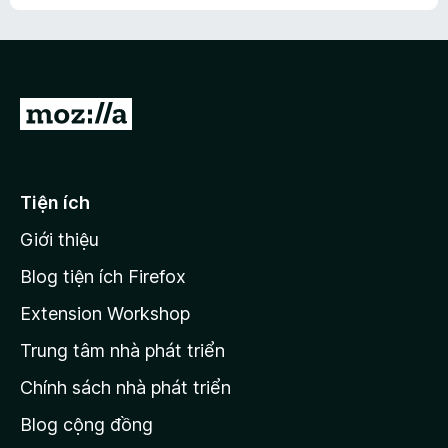
h
ế
n
ư
p
à
a
h
o
c
ạ
ó
n
x
Đ
g
ế
n
i
p
à
đ
h
o
ạ
ế
Tiện ích
n
n
g
Giới thiệu
t
n
r
à
Blog tiện ích Firefox
o
a
Extension Workshop
n
Trung tâm nhà phát triển
g
c
Chính sách nhà phát triển
h
Blog cộng đồng
ủ