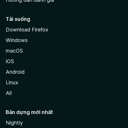
i
l
l
Tải xuống
a
Download Firefox
Windows
macOS
iOS
Android
Linux
All
Bản dựng mới nhất
Nightly