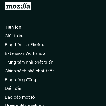
F
Đ
i
i
r
đ
e
ế
Tiện ích
f
n
o
Giới thiệu
t
x
r
Blog tiện ích Firefox
a
Extension Workshop
n
Trung tâm nhà phát triển
g
c
Chính sách nhà phát triển
h
Blog cộng đồng
ủ
M
Diễn đàn
o
Báo cáo một lỗi
z
Hướng dẫn đánh giá