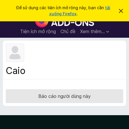
T
Đăng nhập
Để sử dụng các tiện ích mở rộng này, bạn cần
tải
B
ì
xuống Firefox
.
ỏ
T
m
q
i
u
k
a
ệ
Tiện ích mở rộng
Chủ đề
Xem thêm…
i
t
n
h
ế
ô
í
m
n
c
g
b
h
á
t
o
Caio
n
r
à
ì
y
n
h
Báo cáo người dùng này
d
u
y
ệ
t