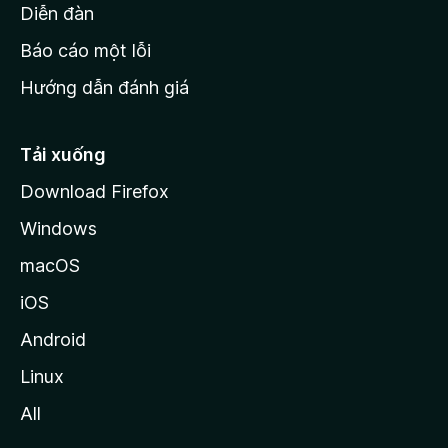
M
Diễn đàn
o
Báo cáo một lỗi
z
Hướng dẫn đánh giá
i
l
l
Tải xuống
a
Download Firefox
Windows
macOS
iOS
Android
Linux
All