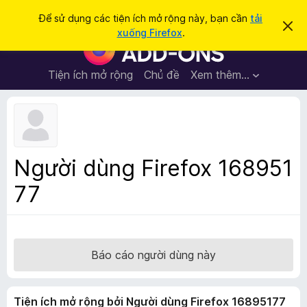
T
Đăng nhập
Để sử dụng các tiện ích mở rộng này, bạn cần
tải
B
ì
xuống Firefox
.
ỏ
T
m
q
i
u
k
a
ệ
Tiện ích mở rộng
Chủ đề
Xem thêm…
i
t
n
h
ế
ô
í
m
n
c
g
b
h
á
t
o
Người dùng Firefox 168951
n
r
à
77
ì
y
n
h
d
u
Báo cáo người dùng này
y
ệ
Tiện ích mở rộng bởi Người dùng Firefox 16895177
t