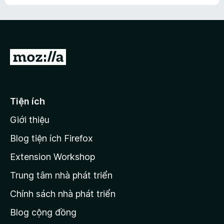
h
ế
n
ư
p
à
a
h
o
c
ạ
ó
n
x
Đ
g
ế
n
i
p
à
đ
h
o
ạ
ế
Tiện ích
n
n
g
Giới thiệu
t
n
r
à
Blog tiện ích Firefox
o
a
Extension Workshop
n
Trung tâm nhà phát triển
g
c
Chính sách nhà phát triển
h
Blog cộng đồng
ủ