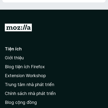
h
ế
n
ư
p
à
a
h
o
c
ạ
ó
n
x
Đ
g
ế
n
i
p
à
đ
h
o
ạ
ế
Tiện ích
n
n
g
Giới thiệu
t
n
r
à
Blog tiện ích Firefox
o
a
Extension Workshop
n
Trung tâm nhà phát triển
g
c
Chính sách nhà phát triển
h
Blog cộng đồng
ủ