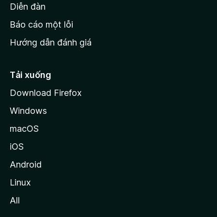
M
Diễn đàn
o
Báo cáo một lỗi
z
Hướng dẫn đánh giá
i
l
l
Tải xuống
a
Download Firefox
Windows
macOS
iOS
Android
Linux
All