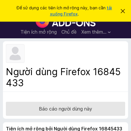
T
Đăng nhập
Để sử dụng các tiện ích mở rộng này, bạn cần
tải
B
ì
xuống Firefox
.
ỏ
T
m
q
i
u
k
a
ệ
Tiện ích mở rộng
Chủ đề
Xem thêm…
i
t
n
h
ế
ô
í
m
n
c
g
b
h
á
t
o
Người dùng Firefox 16845
n
r
à
433
ì
y
n
h
d
u
Báo cáo người dùng này
y
ệ
Tiện ích mở rộng bởi Người dùng Firefox 16845433
t