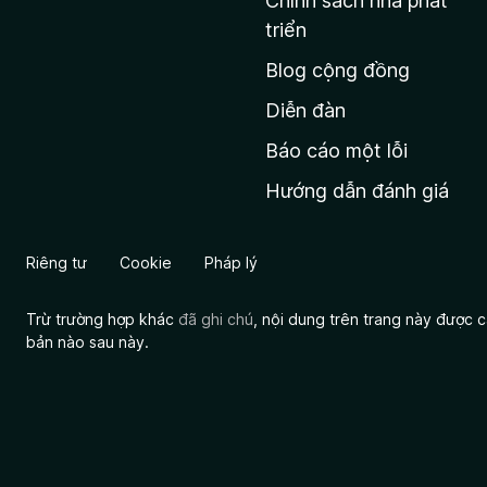
Chính sách nhà phát
c
triển
h
Blog cộng đồng
ủ
M
Diễn đàn
o
Báo cáo một lỗi
z
Hướng dẫn đánh giá
i
l
l
Riêng tư
Cookie
Pháp lý
a
Trừ trường hợp khác
đã ghi chú
, nội dung trên trang này được
bản nào sau này.