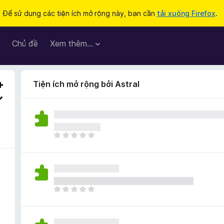
Để sử dụng các tiện ích mở rộng này, bạn cần
tải xuống Firefox
.
Chủ đề
Xem thêm…
Tiện ích mở rộng bởi Astral
C
h
ư
a
c
ó
C
x
h
ế
ư
p
a