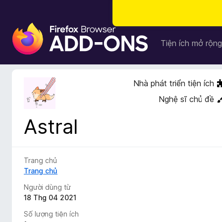
T
i
Tiện ích mở rộng
ệ
n
í
Nhà phát triển tiện ích
c
Nghệ sĩ chủ đề
h
t
Astral
r
ì
n
h
Trang chủ
d
Trang chủ
u
Người dùng từ
y
18 Thg 04 2021
ệ
Số lượng tiện ích
t