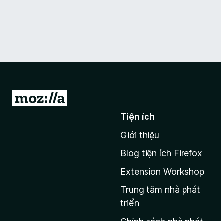
Đ
i
Tiện ích
đ
Giới thiệu
ế
n
Blog tiện ích Firefox
t
Extension Workshop
r
a
Trung tâm nhà phát
n
triển
g