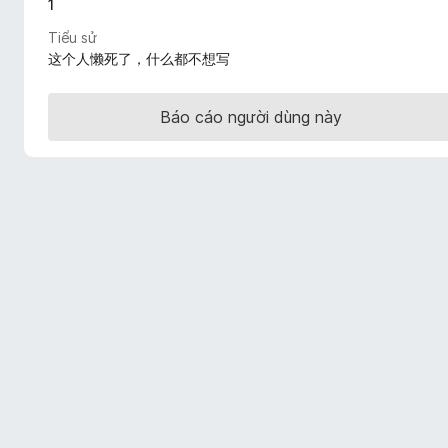
1
F
Tiểu sử
i
这个人懒死了，什么都不想写
r
e
f
Báo cáo người dùng này
o
x