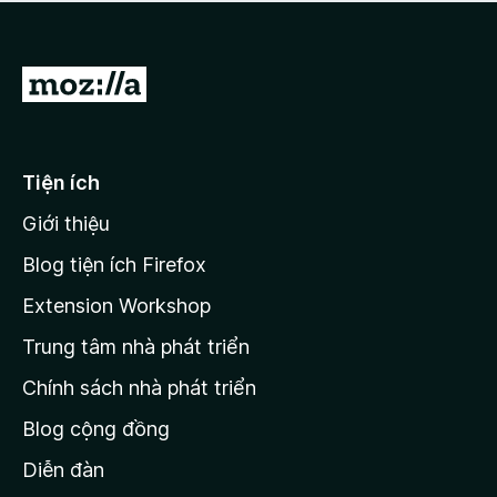
a
h
o
c
ạ
ó
n
x
Đ
g
ế
n
i
p
à
đ
h
o
ạ
ế
Tiện ích
n
n
g
Giới thiệu
t
n
r
à
Blog tiện ích Firefox
o
a
Extension Workshop
n
Trung tâm nhà phát triển
g
c
Chính sách nhà phát triển
h
Blog cộng đồng
ủ
M
Diễn đàn