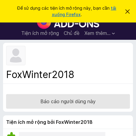
T
Đăng nhập
Để sử dụng các tiện ích mở rộng này, bạn cần
tải
B
ì
xuống Firefox
.
ỏ
T
m
q
i
u
k
a
ệ
Tiện ích mở rộng
Chủ đề
Xem thêm…
i
t
n
h
ế
ô
í
m
n
c
g
b
h
á
t
o
FoxWinter2018
n
r
à
ì
y
n
h
Báo cáo người dùng này
d
u
y
Tiện ích mở rộng bởi FoxWinter2018
ệ
t