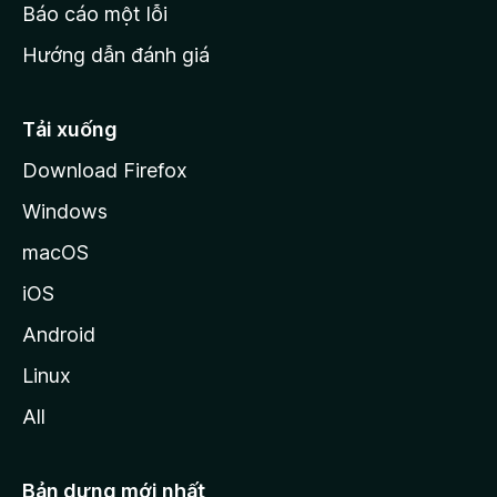
o
Báo cáo một lỗi
z
Hướng dẫn đánh giá
i
l
l
Tải xuống
a
Download Firefox
Windows
macOS
iOS
Android
Linux
All
Bản dựng mới nhất