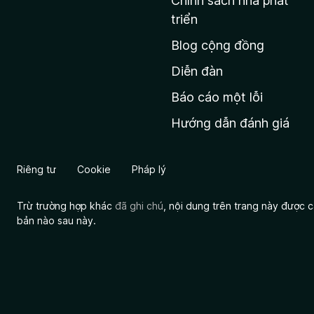
Chính sách nhà phát
c
triển
h
Blog cộng đồng
ủ
M
Diễn đàn
o
Báo cáo một lỗi
z
Hướng dẫn đánh giá
i
l
l
Riêng tư
Cookie
Pháp lý
a
Trừ trường hợp khác
đã ghi chú
, nội dung trên trang này được
bản nào sau này.