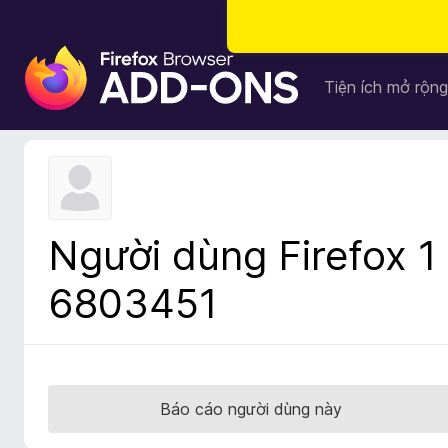
T
i
Tiện ích mở rộng
ệ
n
í
c
h
t
Người dùng Firefox 1
r
ì
6803451
n
h
d
u
y
Báo cáo người dùng này
ệ
t