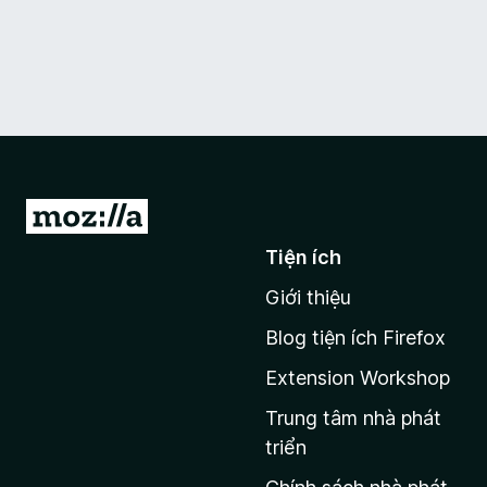
Đ
i
Tiện ích
đ
Giới thiệu
ế
n
Blog tiện ích Firefox
t
Extension Workshop
r
a
Trung tâm nhà phát
n
triển
g