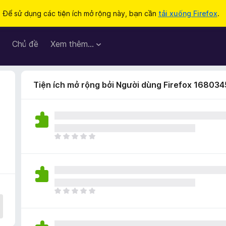
Để sử dụng các tiện ích mở rộng này, bạn cần
tải xuống Firefox
.
Chủ đề
Xem thêm…
Tiện ích mở rộng bởi Người dùng Firefox 168034
C
h
ư
a
c
ó
C
x
h
ế
ư
p
a