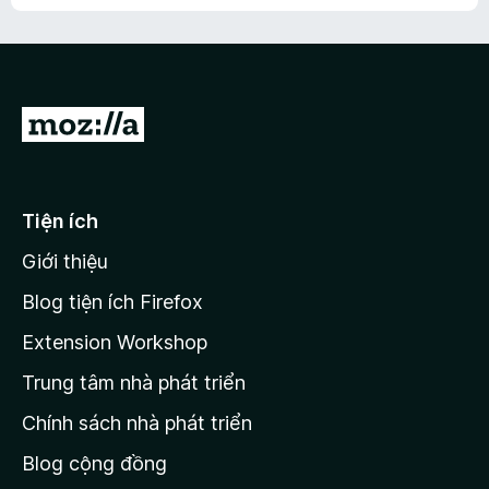
h
ế
n
ư
p
à
a
h
o
c
ạ
ó
n
x
Đ
g
ế
n
i
p
à
đ
h
o
ạ
ế
Tiện ích
n
n
g
Giới thiệu
t
n
r
à
Blog tiện ích Firefox
o
a
Extension Workshop
n
Trung tâm nhà phát triển
g
c
Chính sách nhà phát triển
h
Blog cộng đồng
ủ