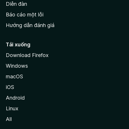
M
Diễn đàn
o
Báo cáo một lỗi
z
Hướng dẫn đánh giá
i
l
l
Tải xuống
a
Download Firefox
Windows
macOS
iOS
Android
Linux
All