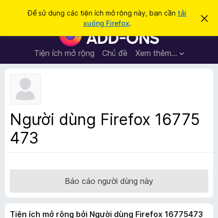
T
Đăng nhập
Để sử dụng các tiện ích mở rộng này, bạn cần
tải
B
ì
xuống Firefox
.
ỏ
T
m
q
i
u
k
a
ệ
Tiện ích mở rộng
Chủ đề
Xem thêm…
i
t
n
h
ế
ô
í
m
n
c
g
b
h
á
t
o
Người dùng Firefox 16775
n
r
à
473
ì
y
n
h
d
u
Báo cáo người dùng này
y
ệ
Tiện ích mở rộng bởi Người dùng Firefox 16775473
t