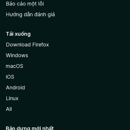
o
Báo cáo một lỗi
z
Hướng dẫn đánh giá
i
l
l
Tải xuống
a
Download Firefox
Windows
macOS
iOS
Android
Linux
All
Bản dựng mới nhất