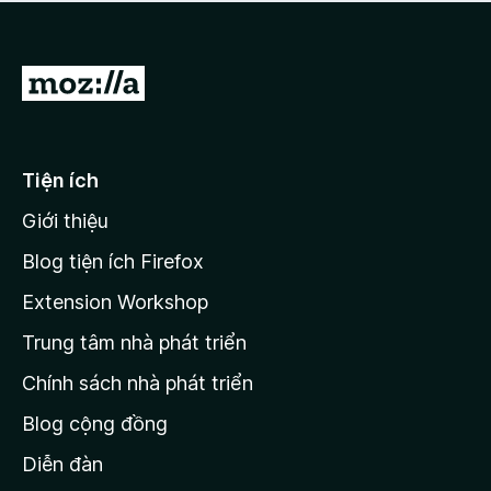
a
h
o
c
ạ
ó
n
x
Đ
g
ế
n
i
p
à
đ
h
o
ạ
ế
Tiện ích
n
n
g
Giới thiệu
t
n
r
à
Blog tiện ích Firefox
o
a
Extension Workshop
n
Trung tâm nhà phát triển
g
c
Chính sách nhà phát triển
h
Blog cộng đồng
ủ
M
Diễn đàn