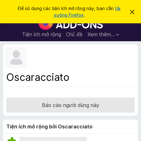
T
Đăng nhập
Để sử dụng các tiện ích mở rộng này, bạn cần
tải
B
ì
xuống Firefox
.
ỏ
T
m
q
i
u
k
a
ệ
Tiện ích mở rộng
Chủ đề
Xem thêm…
i
t
n
h
ế
ô
í
m
n
c
g
b
h
á
t
o
Oscaracciato
n
r
à
ì
y
n
h
Báo cáo người dùng này
d
u
y
Tiện ích mở rộng bởi Oscaracciato
ệ
t