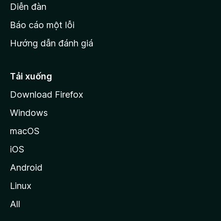
M
Diễn đàn
o
Báo cáo một lỗi
z
Hướng dẫn đánh giá
i
l
l
Tải xuống
a
Download Firefox
Windows
macOS
iOS
Android
Linux
All