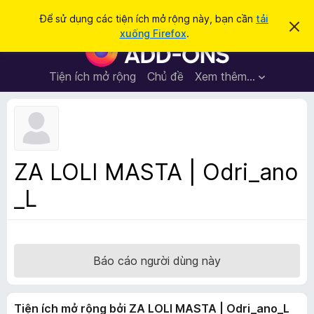
T
Đăng nhập
Để sử dụng các tiện ích mở rộng này, bạn cần
tải
B
ì
xuống Firefox
.
ỏ
T
m
q
i
u
k
a
ệ
Tiện ích mở rộng
Chủ đề
Xem thêm…
i
t
n
h
ế
ô
í
m
n
c
g
b
h
á
t
o
ZA LOLI MASTA | Odri_ano
n
r
à
_L
ì
y
n
h
d
u
Báo cáo người dùng này
y
ệ
Tiện ích mở rộng bởi ZA LOLI MASTA | Odri_ano_L
t