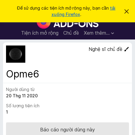
T
Đăng nhập
Để sử dụng các tiện ích mở rộng này, bạn cần
tải
B
ì
xuống Firefox
.
ỏ
T
m
q
i
u
k
a
ệ
Tiện ích mở rộng
Chủ đề
Xem thêm…
i
t
n
h
ế
ô
í
Nghệ sĩ chủ đề
m
n
c
g
b
h
á
t
o
Opme6
n
r
à
ì
y
Người dùng từ
n
20 Thg 11 2020
h
d
Số lượng tiện ích
u
1
y
ệ
Báo cáo người dùng này
t