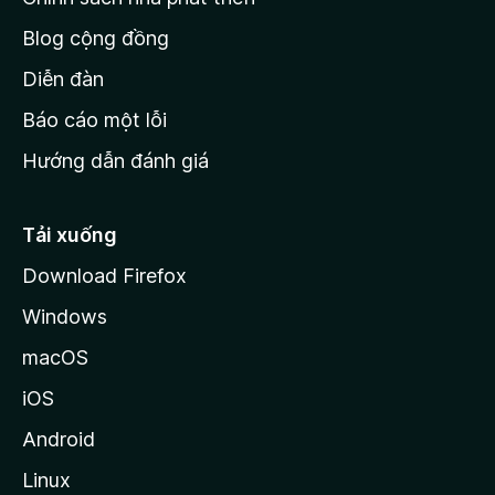
h
Blog cộng đồng
ủ
M
Diễn đàn
o
Báo cáo một lỗi
z
Hướng dẫn đánh giá
i
l
l
Tải xuống
a
Download Firefox
Windows
macOS
iOS
Android
Linux