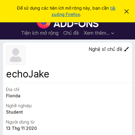
T
Đăng nhập
Để sử dụng các tiện ích mở rộng này, bạn cần
tải
B
ì
xuống Firefox
.
ỏ
T
m
q
i
u
k
a
ệ
Tiện ích mở rộng
Chủ đề
Xem thêm…
i
t
n
h
ế
ô
í
Nghệ sĩ chủ đề
m
n
c
g
b
h
á
t
o
echoJake
n
r
à
ì
y
Địa chỉ
n
Florida
h
d
Nghề nghiệp
u
Student
y
Người dùng từ
ệ
13 Thg 11 2020
t