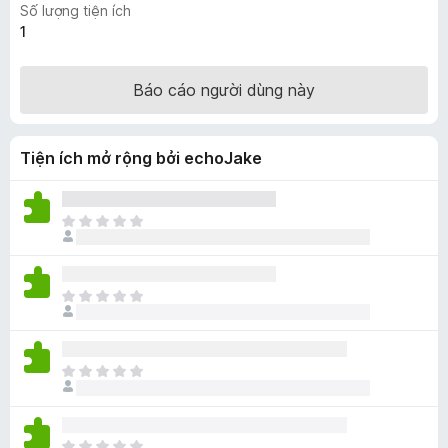
Số lượng tiện ích
F
1
i
r
Báo cáo người dùng này
e
f
o
Tiện ích mở rộng bởi echoJake
x
C
h
ư
a
C
c
h
ó
ư
x
a
ế
C
c
p
h
ó
h
ư
x
ạ
a
ế