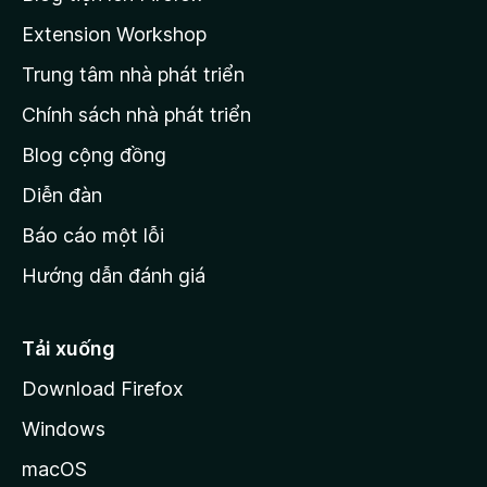
o
a
Extension Workshop
n
Trung tâm nhà phát triển
g
c
Chính sách nhà phát triển
h
Blog cộng đồng
ủ
M
Diễn đàn
o
Báo cáo một lỗi
z
Hướng dẫn đánh giá
i
l
l
Tải xuống
a
Download Firefox
Windows
macOS