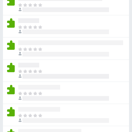
F
C
h
i
ư
r
a
e
C
c
f
h
ó
ư
o
x
a
x
ế
C
c
p
h
ó
h
ư
x
ạ
a
ế
C
n
c
p
h
g
ó
h
ư
n
x
ạ
a
à
ế
C
n
c
o
p
h
g
ó
h
ư
n
x
ạ
a
à
ế
C
n
c
o
p
h
g
ó
h
ư
n
x