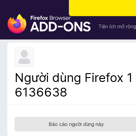
T
i
Tiện ích mở rộng
ệ
n
í
c
h
t
Người dùng Firefox 1
r
ì
6136638
n
h
d
u
y
Báo cáo người dùng này
ệ
t