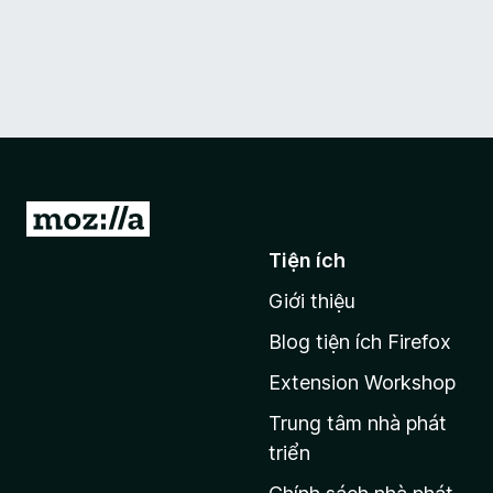
Đ
i
Tiện ích
đ
Giới thiệu
ế
n
Blog tiện ích Firefox
t
Extension Workshop
r
a
Trung tâm nhà phát
n
triển
g