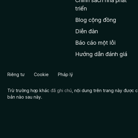
Chính sách nhà phát
c
triển
h
Blog cộng đồng
ủ
M
Diễn đàn
o
Báo cáo một lỗi
z
Hướng dẫn đánh giá
i
l
l
Riêng tư
Cookie
Pháp lý
a
Trừ trường hợp khác
đã ghi chú
, nội dung trên trang này được
bản nào sau này.