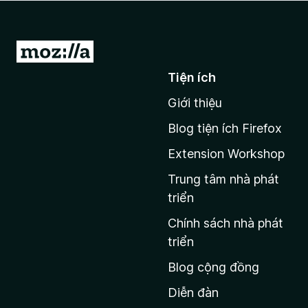
F
i
r
Đ
e
i
Tiện ích
f
đ
o
Giới thiệu
ế
x
n
Blog tiện ích Firefox
t
Extension Workshop
r
a
Trung tâm nhà phát
n
triển
g
Chính sách nhà phát
c
triển
h
Blog cộng đồng
ủ
M
Diễn đàn