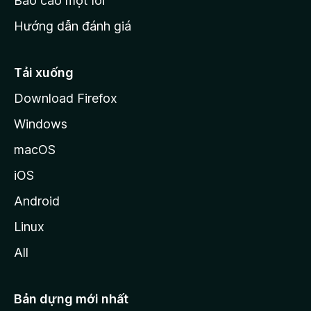
Báo cáo một lỗi
z
Hướng dẫn đánh giá
i
l
l
Tải xuống
a
Download Firefox
Windows
macOS
iOS
Android
Linux
All
Bản dựng mới nhất