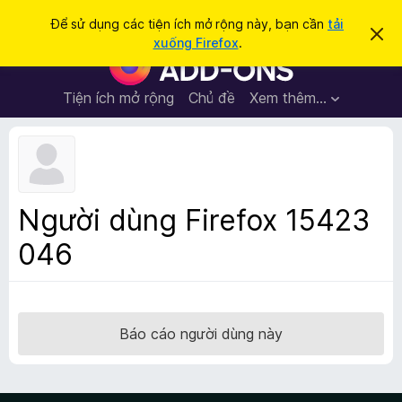
T
Đăng nhập
Để sử dụng các tiện ích mở rộng này, bạn cần
tải
B
ì
xuống Firefox
.
ỏ
T
m
q
i
u
k
a
ệ
Tiện ích mở rộng
Chủ đề
Xem thêm…
i
t
n
h
ế
ô
í
m
n
c
g
b
h
á
t
o
Người dùng Firefox 15423
n
r
à
046
ì
y
n
h
d
u
Báo cáo người dùng này
y
ệ
t