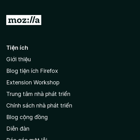
F
i
Đ
r
i
e
đ
f
o
ế
Tiện ích
x
n
Giới thiệu
t
r
Blog tiện ích Firefox
a
Extension Workshop
n
Trung tâm nhà phát triển
g
c
Chính sách nhà phát triển
h
Blog cộng đồng
ủ
M
Diễn đàn
o