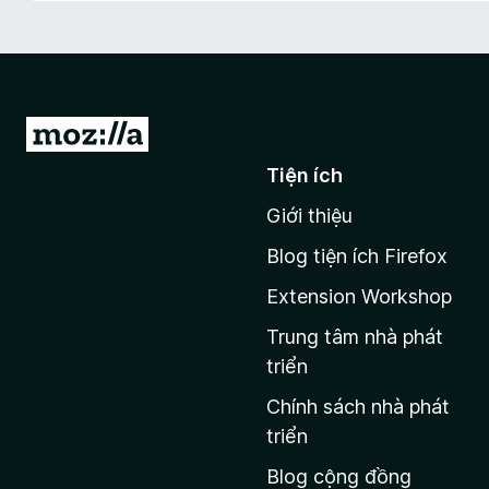
F
i
r
e
f
Đ
o
i
Tiện ích
x
đ
Giới thiệu
ế
n
Blog tiện ích Firefox
t
Extension Workshop
r
a
Trung tâm nhà phát
n
triển
g
Chính sách nhà phát
c
triển
h
Blog cộng đồng
ủ