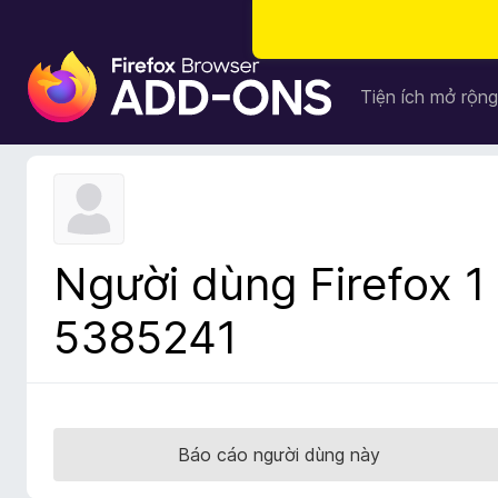
T
i
Tiện ích mở rộng
ệ
n
í
c
h
t
Người dùng Firefox 1
r
ì
5385241
n
h
d
u
y
Báo cáo người dùng này
ệ
t