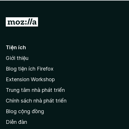
a
h
o
c
ạ
ó
n
x
Đ
g
ế
n
i
p
à
đ
h
o
ạ
ế
Tiện ích
n
n
g
Giới thiệu
t
n
r
à
Blog tiện ích Firefox
o
a
Extension Workshop
n
Trung tâm nhà phát triển
g
c
Chính sách nhà phát triển
h
Blog cộng đồng
ủ
M
Diễn đàn