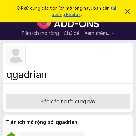
T
Đăng nhập
Để sử dụng các tiện ích mở rộng này, bạn cần
tải
B
ì
xuống Firefox
.
ỏ
T
m
q
i
u
k
a
ệ
Tiện ích mở rộng
Chủ đề
Xem thêm…
i
t
n
h
ế
ô
í
m
n
c
g
b
h
á
t
o
qgadrian
n
r
à
ì
y
n
h
Báo cáo người dùng này
d
u
y
Tiện ích mở rộng bởi qgadrian
ệ
t