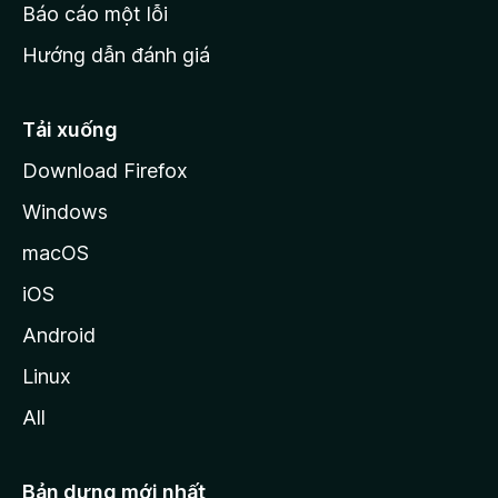
o
Báo cáo một lỗi
z
Hướng dẫn đánh giá
i
l
l
Tải xuống
a
Download Firefox
Windows
macOS
iOS
Android
Linux
All
Bản dựng mới nhất