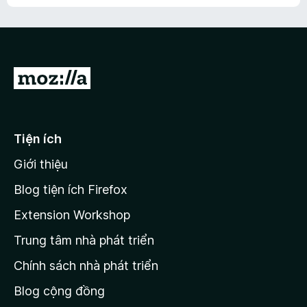
h
ế
n
ư
p
à
a
h
o
c
ạ
ó
n
x
Đ
g
ế
n
i
p
à
đ
h
o
ạ
ế
Tiện ích
n
n
g
Giới thiệu
t
n
r
à
Blog tiện ích Firefox
o
a
Extension Workshop
n
Trung tâm nhà phát triển
g
c
Chính sách nhà phát triển
h
Blog cộng đồng
ủ