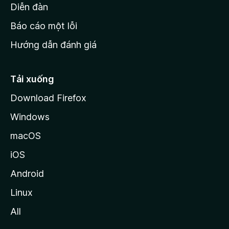
M
Diễn đàn
o
Báo cáo một lỗi
z
Hướng dẫn đánh giá
i
l
l
Tải xuống
a
Download Firefox
Windows
macOS
iOS
Android
Linux
All