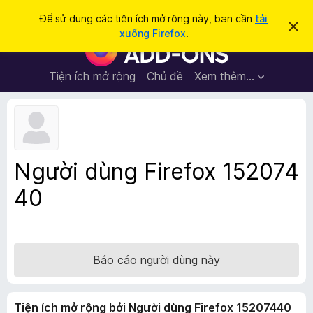
T
Đăng nhập
Để sử dụng các tiện ích mở rộng này, bạn cần
tải
B
ì
xuống Firefox
.
ỏ
T
m
q
i
u
k
a
ệ
Tiện ích mở rộng
Chủ đề
Xem thêm…
i
t
n
h
ế
ô
í
m
n
c
g
b
h
á
t
o
Người dùng Firefox 152074
n
r
à
40
ì
y
n
h
d
u
Báo cáo người dùng này
y
ệ
Tiện ích mở rộng bởi Người dùng Firefox 15207440
t