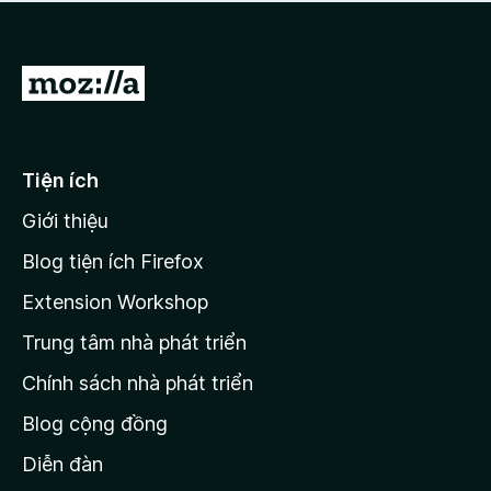
a
h
o
c
ạ
ó
n
x
Đ
g
ế
n
i
p
à
đ
h
o
ạ
ế
Tiện ích
n
n
g
Giới thiệu
t
n
r
à
Blog tiện ích Firefox
o
a
Extension Workshop
n
Trung tâm nhà phát triển
g
c
Chính sách nhà phát triển
h
Blog cộng đồng
ủ
M
Diễn đàn