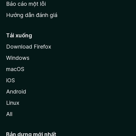
o
Báo cáo một lỗi
z
Hướng dẫn đánh giá
i
l
l
Tải xuống
a
Download Firefox
Windows
macOS
iOS
Android
Linux
All
Bản dựng mới nhất