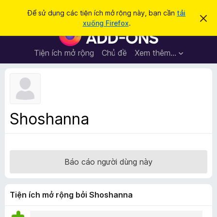
T
Đăng nhập
Để sử dụng các tiện ích mở rộng này, bạn cần
tải
B
ì
xuống Firefox
.
ỏ
T
m
q
i
u
k
a
ệ
Tiện ích mở rộng
Chủ đề
Xem thêm…
i
t
n
h
ế
ô
í
m
n
c
g
b
h
á
t
o
Shoshanna
n
r
à
ì
y
n
h
Báo cáo người dùng này
d
u
y
Tiện ích mở rộng bởi Shoshanna
ệ
t