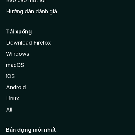
Báo cáo một lỗi
z
Hướng dẫn đánh giá
i
l
l
Tải xuống
a
Download Firefox
Windows
macOS
iOS
Android
Linux
All
Bản dựng mới nhất