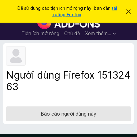
T
Đăng nhập
Để sử dụng các tiện ích mở rộng này, bạn cần
tải
B
ì
xuống Firefox
.
ỏ
T
m
q
i
u
k
a
ệ
Tiện ích mở rộng
Chủ đề
Xem thêm…
i
t
n
h
ế
ô
í
m
n
c
g
b
h
á
t
o
Người dùng Firefox 151324
n
r
à
63
ì
y
n
h
d
u
Báo cáo người dùng này
y
ệ
t