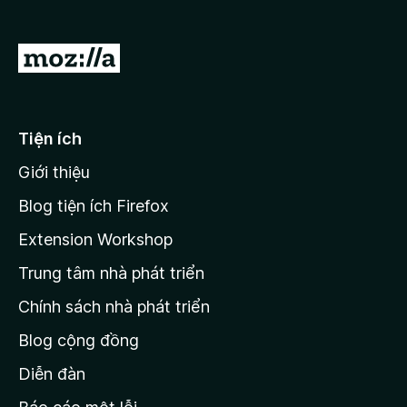
F
i
Đ
r
i
e
đ
f
o
ế
Tiện ích
x
n
Giới thiệu
t
r
Blog tiện ích Firefox
a
Extension Workshop
n
Trung tâm nhà phát triển
g
c
Chính sách nhà phát triển
h
Blog cộng đồng
ủ
M
Diễn đàn
o