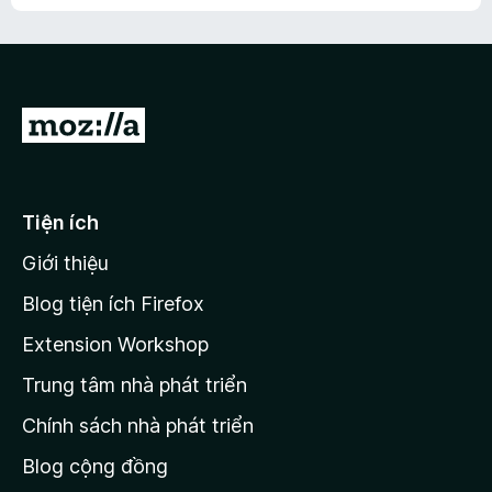
h
ế
n
ư
p
à
a
h
o
c
ạ
ó
n
x
Đ
g
ế
n
i
p
à
đ
h
o
ạ
ế
Tiện ích
n
n
g
Giới thiệu
t
n
r
à
Blog tiện ích Firefox
o
a
Extension Workshop
n
Trung tâm nhà phát triển
g
c
Chính sách nhà phát triển
h
Blog cộng đồng
ủ