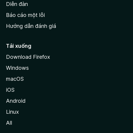
M
Diễn đàn
o
Báo cáo một lỗi
z
Hướng dẫn đánh giá
i
l
l
Tải xuống
a
Download Firefox
Windows
macOS
iOS
Android
Linux
All