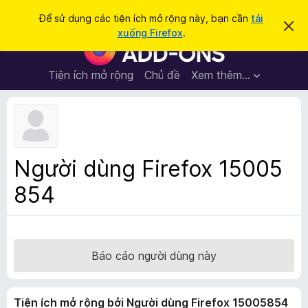
T
Đăng nhập
Để sử dụng các tiện ích mở rộng này, bạn cần
tải
B
ì
xuống Firefox
.
ỏ
T
m
q
i
u
k
a
ệ
Tiện ích mở rộng
Chủ đề
Xem thêm…
i
t
n
h
ế
ô
í
m
n
c
g
b
h
á
t
o
Người dùng Firefox 15005
n
r
à
854
ì
y
n
h
d
u
Báo cáo người dùng này
y
ệ
Tiện ích mở rộng bởi Người dùng Firefox 15005854
t