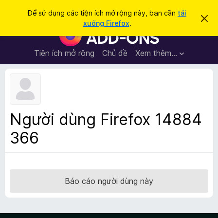
T
Đăng nhập
Để sử dụng các tiện ích mở rộng này, bạn cần
tải
B
ì
xuống Firefox
.
ỏ
T
m
q
i
u
k
a
ệ
Tiện ích mở rộng
Chủ đề
Xem thêm…
i
t
n
h
ế
ô
í
m
n
c
g
b
h
á
t
o
Người dùng Firefox 14884
n
r
à
366
ì
y
n
h
d
u
Báo cáo người dùng này
y
ệ
t