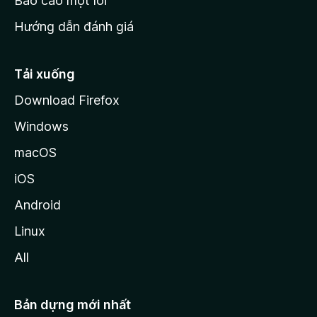
Báo cáo một lỗi
z
Hướng dẫn đánh giá
i
l
l
Tải xuống
a
Download Firefox
Windows
macOS
iOS
Android
Linux
All
Bản dựng mới nhất