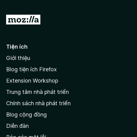
F
i
Đ
r
i
e
đ
f
o
ế
Tiện ích
x
n
Giới thiệu
t
r
Blog tiện ích Firefox
a
Extension Workshop
n
Trung tâm nhà phát triển
g
c
Chính sách nhà phát triển
h
Blog cộng đồng
ủ
M
Diễn đàn
o