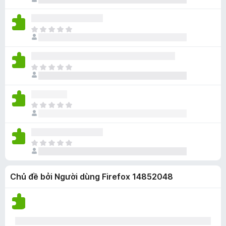
p
h
g
ó
h
ư
n
x
ạ
a
à
ế
C
n
c
o
p
h
g
ó
h
ư
n
x
ạ
a
à
ế
C
n
c
o
p
h
g
ó
h
ư
n
x
ạ
a
à
ế
C
n
c
o
p
h
g
ó
h
ư
n
x
ạ
a
à
ế
C
n
c
o
p
h
g
ó
h
ư
n
x
ạ
Chủ đề bởi Người dùng Firefox 14852048
a
à
ế
n
c
o
p
g
ó
h
n
x
ạ
à
ế
n