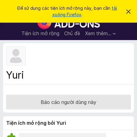
T
Đăng nhập
Để sử dụng các tiện ích mở rộng này, bạn cần
tải
B
ì
xuống Firefox
.
ỏ
T
m
q
i
u
k
a
ệ
Tiện ích mở rộng
Chủ đề
Xem thêm…
i
t
n
h
ế
ô
í
m
n
c
g
b
h
á
t
o
Yuri
n
r
à
ì
y
n
h
Báo cáo người dùng này
d
u
y
Tiện ích mở rộng bởi Yuri
ệ
t