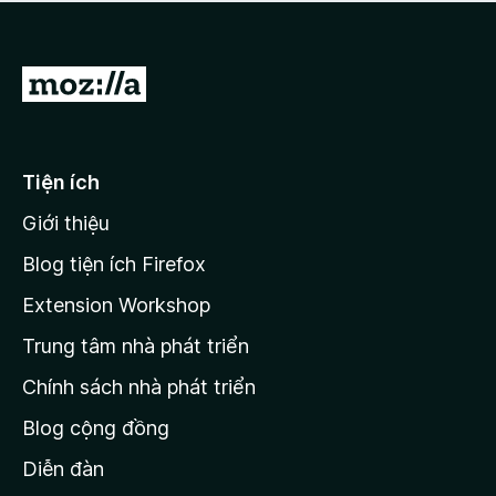
a
h
o
c
ạ
ó
n
x
Đ
g
ế
n
i
p
à
đ
h
o
ạ
ế
Tiện ích
n
n
g
Giới thiệu
t
n
r
à
Blog tiện ích Firefox
o
a
Extension Workshop
n
Trung tâm nhà phát triển
g
c
Chính sách nhà phát triển
h
Blog cộng đồng
ủ
M
Diễn đàn