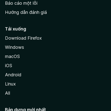
o
Báo cáo một lỗi
z
Hướng dẫn đánh giá
i
l
l
Tải xuống
a
Download Firefox
Windows
macOS
iOS
Android
Linux
All
Bản dựng mới nhất