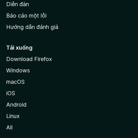
M
Diễn đàn
o
Báo cáo một lỗi
z
Hướng dẫn đánh giá
i
l
l
Tải xuống
a
Download Firefox
Windows
macOS
iOS
Android
Linux
All