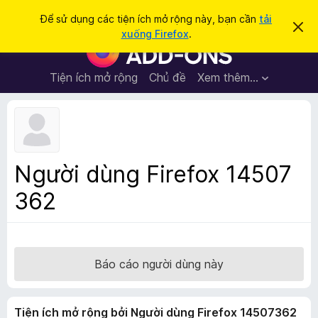
T
Đăng nhập
Để sử dụng các tiện ích mở rộng này, bạn cần
tải
B
ì
xuống Firefox
.
ỏ
T
m
q
i
u
k
a
ệ
Tiện ích mở rộng
Chủ đề
Xem thêm…
i
t
n
h
ế
ô
í
m
n
c
g
b
h
á
t
o
Người dùng Firefox 14507
n
r
à
362
ì
y
n
h
d
u
Báo cáo người dùng này
y
ệ
Tiện ích mở rộng bởi Người dùng Firefox 14507362
t