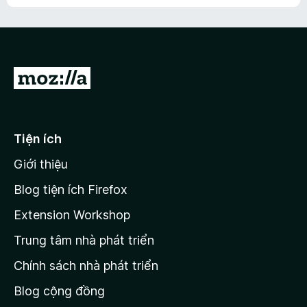
h
ế
n
ư
p
à
a
h
o
c
ạ
ó
n
x
Đ
g
ế
n
i
p
à
đ
h
o
ạ
ế
Tiện ích
n
n
g
Giới thiệu
t
n
r
à
Blog tiện ích Firefox
o
a
Extension Workshop
n
Trung tâm nhà phát triển
g
c
Chính sách nhà phát triển
h
Blog cộng đồng
ủ