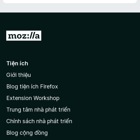
h
ế
n
ư
p
à
a
h
o
c
ạ
ó
n
x
Đ
g
ế
n
i
p
à
đ
h
o
ạ
ế
Tiện ích
n
n
g
Giới thiệu
t
n
r
à
Blog tiện ích Firefox
o
a
Extension Workshop
n
Trung tâm nhà phát triển
g
c
Chính sách nhà phát triển
h
Blog cộng đồng
ủ