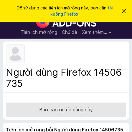
T
Đăng nhập
Để sử dụng các tiện ích mở rộng này, bạn cần
tải
B
ì
xuống Firefox
.
ỏ
T
m
q
i
u
k
a
ệ
Tiện ích mở rộng
Chủ đề
Xem thêm…
i
t
n
h
ế
ô
í
m
n
c
g
b
h
á
t
o
Người dùng Firefox 14506
n
r
à
735
ì
y
n
h
d
u
Báo cáo người dùng này
y
ệ
Tiện ích mở rộng bởi Người dùng Firefox 14506735
t