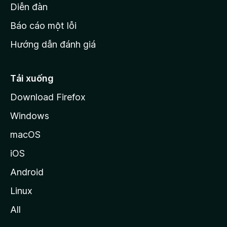
M
Diễn đàn
o
Báo cáo một lỗi
z
Hướng dẫn đánh giá
i
l
l
Tải xuống
a
Download Firefox
Windows
macOS
iOS
Android
Linux
All