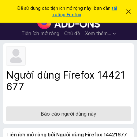
T
Đăng nhập
Để sử dụng các tiện ích mở rộng này, bạn cần
tải
B
ì
xuống Firefox
.
ỏ
T
m
q
i
u
k
a
ệ
Tiện ích mở rộng
Chủ đề
Xem thêm…
i
t
n
h
ế
ô
í
m
n
c
g
b
h
á
t
o
Người dùng Firefox 14421
n
r
à
677
ì
y
n
h
d
u
Báo cáo người dùng này
y
ệ
Tiện ích mở rộng bởi Người dùng Firefox 14421677
t