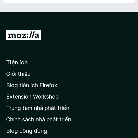
h
ế
n
ư
p
à
a
h
o
c
ạ
ó
n
x
Đ
g
ế
n
i
p
à
đ
h
o
ạ
ế
Tiện ích
n
n
g
Giới thiệu
t
n
r
à
Blog tiện ích Firefox
o
a
Extension Workshop
n
Trung tâm nhà phát triển
g
c
Chính sách nhà phát triển
h
Blog cộng đồng
ủ