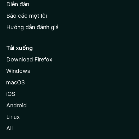
M
Diễn đàn
o
Báo cáo một lỗi
z
Hướng dẫn đánh giá
i
l
l
Tải xuống
a
Download Firefox
Windows
macOS
iOS
Android
Linux
All