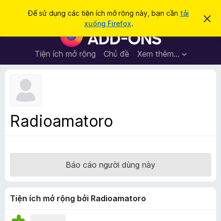
T
Đăng nhập
Để sử dụng các tiện ích mở rộng này, bạn cần
tải
B
ì
xuống Firefox
.
ỏ
T
m
q
i
u
k
a
ệ
Tiện ích mở rộng
Chủ đề
Xem thêm…
i
t
n
h
ế
ô
í
m
n
c
g
b
h
á
t
o
Radioamatoro
n
r
à
ì
y
n
h
Báo cáo người dùng này
d
u
y
Tiện ích mở rộng bởi Radioamatoro
ệ
t