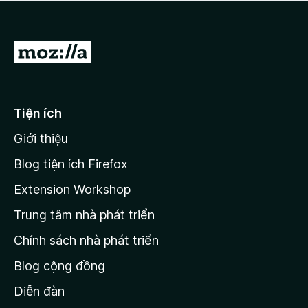
a
h
o
c
ạ
ó
n
x
Đ
g
ế
n
i
p
à
đ
h
o
ạ
ế
Tiện ích
n
n
g
Giới thiệu
t
n
r
à
Blog tiện ích Firefox
o
a
Extension Workshop
n
Trung tâm nhà phát triển
g
c
Chính sách nhà phát triển
h
Blog cộng đồng
ủ
M
Diễn đàn