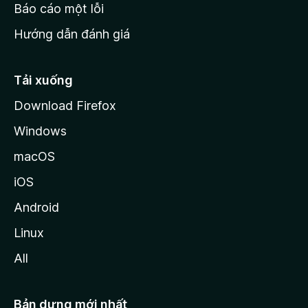
o
Báo cáo một lỗi
z
Hướng dẫn đánh giá
i
l
l
Tải xuống
a
Download Firefox
Windows
macOS
iOS
Android
Linux
All
Bản dựng mới nhất