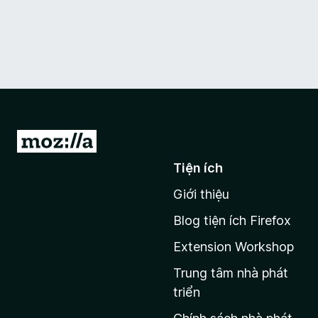
Đ
i
Tiện ích
đ
Giới thiệu
ế
n
Blog tiện ích Firefox
t
Extension Workshop
r
a
Trung tâm nhà phát
n
triển
g