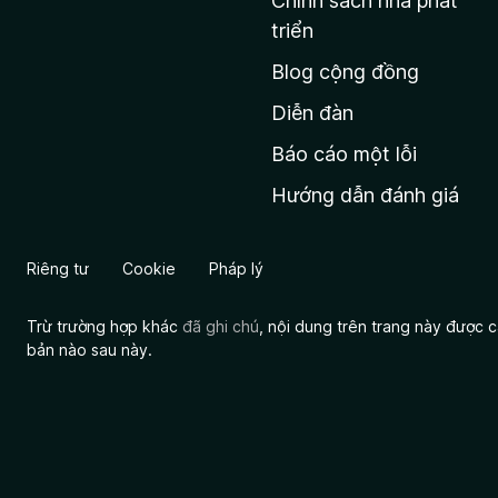
Chính sách nhà phát
c
triển
h
Blog cộng đồng
ủ
M
Diễn đàn
o
Báo cáo một lỗi
z
Hướng dẫn đánh giá
i
l
l
Riêng tư
Cookie
Pháp lý
a
Trừ trường hợp khác
đã ghi chú
, nội dung trên trang này được
bản nào sau này.