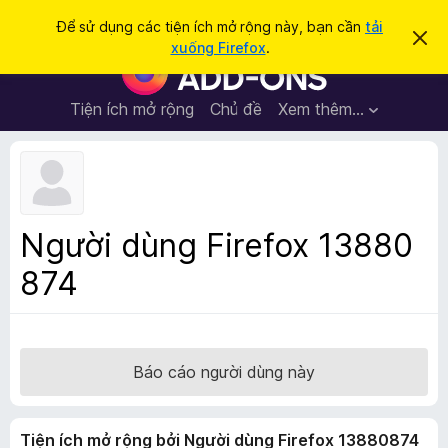
T
Đăng nhập
Để sử dụng các tiện ích mở rộng này, bạn cần
tải
B
ì
xuống Firefox
.
ỏ
T
m
q
i
u
k
a
ệ
Tiện ích mở rộng
Chủ đề
Xem thêm…
i
t
n
h
ế
ô
í
m
n
c
g
b
h
á
t
o
Người dùng Firefox 13880
n
r
à
874
ì
y
n
h
d
u
Báo cáo người dùng này
y
ệ
Tiện ích mở rộng bởi Người dùng Firefox 13880874
t