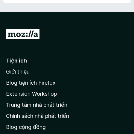
h
ế
n
ư
p
à
a
h
o
c
ạ
ó
n
x
Đ
g
ế
n
i
p
à
đ
h
o
ạ
ế
Tiện ích
n
n
g
Giới thiệu
t
n
r
à
Blog tiện ích Firefox
o
a
Extension Workshop
n
Trung tâm nhà phát triển
g
c
Chính sách nhà phát triển
h
Blog cộng đồng
ủ