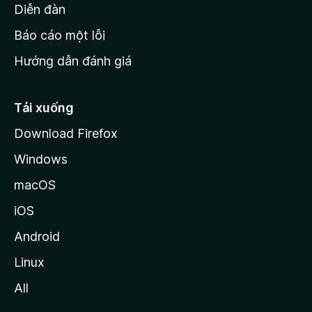
M
Diễn đàn
o
Báo cáo một lỗi
z
Hướng dẫn đánh giá
i
l
l
Tải xuống
a
Download Firefox
Windows
macOS
iOS
Android
Linux
All