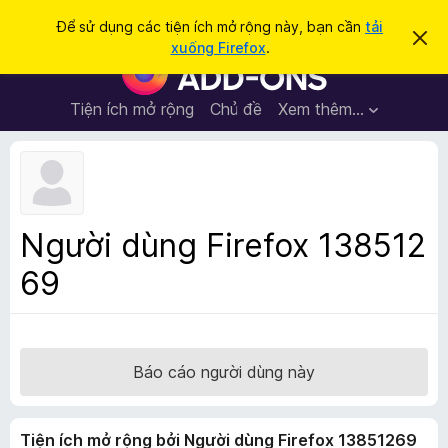
T
Đăng nhập
Để sử dụng các tiện ích mở rộng này, bạn cần
tải
B
ì
xuống Firefox
.
ỏ
T
m
q
i
u
k
a
ệ
Tiện ích mở rộng
Chủ đề
Xem thêm…
i
t
n
h
ế
ô
í
m
n
c
g
b
h
á
t
o
Người dùng Firefox 138512
n
r
à
69
ì
y
n
h
d
u
Báo cáo người dùng này
y
ệ
Tiện ích mở rộng bởi Người dùng Firefox 13851269
t