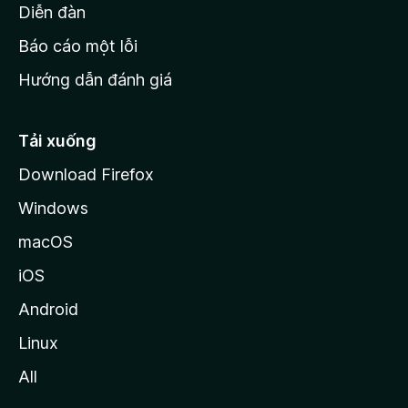
M
Diễn đàn
o
Báo cáo một lỗi
z
Hướng dẫn đánh giá
i
l
l
Tải xuống
a
Download Firefox
Windows
macOS
iOS
Android
Linux
All