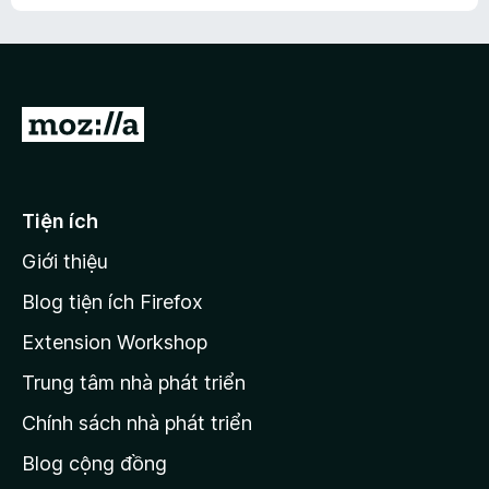
h
ế
n
ư
p
à
a
h
o
c
ạ
ó
n
x
Đ
g
ế
n
i
p
à
đ
h
o
ạ
ế
Tiện ích
n
n
g
Giới thiệu
t
n
r
à
Blog tiện ích Firefox
o
a
Extension Workshop
n
Trung tâm nhà phát triển
g
c
Chính sách nhà phát triển
h
Blog cộng đồng
ủ