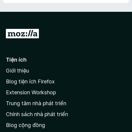
h
ế
n
ư
p
à
a
h
o
c
ạ
ó
n
x
Đ
g
ế
n
i
p
à
đ
h
o
ạ
ế
Tiện ích
n
n
g
Giới thiệu
t
n
r
à
Blog tiện ích Firefox
o
a
Extension Workshop
n
Trung tâm nhà phát triển
g
c
Chính sách nhà phát triển
h
Blog cộng đồng
ủ