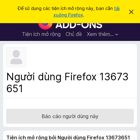
T
Đăng nhập
Để sử dụng các tiện ích mở rộng này, bạn cần
tải
B
ì
xuống Firefox
.
ỏ
T
m
q
i
u
k
a
ệ
Tiện ích mở rộng
Chủ đề
Xem thêm…
i
t
n
h
ế
ô
í
m
n
c
g
b
h
á
t
o
Người dùng Firefox 13673
n
r
à
651
ì
y
n
h
d
u
Báo cáo người dùng này
y
ệ
Tiện ích mở rộng bởi Người dùng Firefox 13673651
t