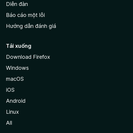
M
Diễn đàn
o
Báo cáo một lỗi
z
Hướng dẫn đánh giá
i
l
l
Tải xuống
a
Download Firefox
Windows
macOS
iOS
Android
Linux
All