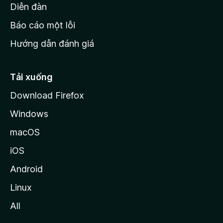
M
Diễn đàn
o
Báo cáo một lỗi
z
Hướng dẫn đánh giá
i
l
l
Tải xuống
a
Download Firefox
Windows
macOS
iOS
Android
Linux
All