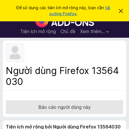
T
Đăng nhập
Để sử dụng các tiện ích mở rộng này, bạn cần
tải
B
ì
xuống Firefox
.
ỏ
T
m
q
i
u
k
a
ệ
Tiện ích mở rộng
Chủ đề
Xem thêm…
i
t
n
h
ế
ô
í
m
n
c
g
b
h
á
t
o
Người dùng Firefox 13564
n
r
à
030
ì
y
n
h
d
u
Báo cáo người dùng này
y
ệ
Tiện ích mở rộng bởi Người dùng Firefox 13564030
t