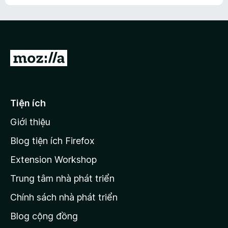
h
ế
n
ư
p
à
a
h
o
c
ạ
ó
n
x
Đ
g
ế
n
i
p
à
đ
h
o
ạ
ế
Tiện ích
n
n
g
Giới thiệu
t
n
r
à
Blog tiện ích Firefox
o
a
Extension Workshop
n
Trung tâm nhà phát triển
g
c
Chính sách nhà phát triển
h
Blog cộng đồng
ủ