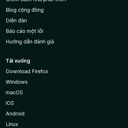
h
Blog cộng đồng
ủ
M
Diễn đàn
o
Báo cáo một lỗi
z
Hướng dẫn đánh giá
i
l
l
Tải xuống
a
Download Firefox
Windows
macOS
iOS
Android
Linux