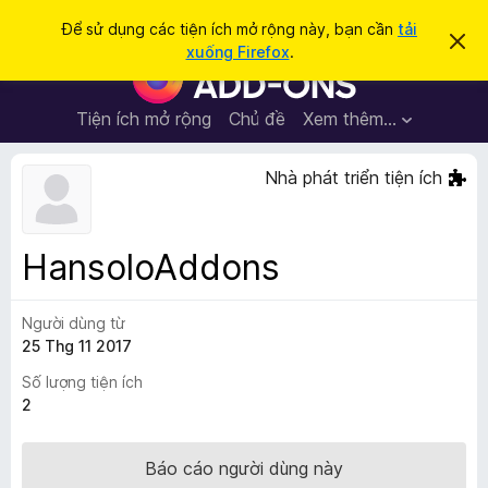
T
Đăng nhập
Để sử dụng các tiện ích mở rộng này, bạn cần
tải
B
ì
xuống Firefox
.
ỏ
T
m
q
i
u
k
a
ệ
Tiện ích mở rộng
Chủ đề
Xem thêm…
i
t
n
h
ế
ô
í
Nhà phát triển tiện ích
m
n
c
g
b
h
á
t
o
HansoloAddons
n
r
à
ì
y
Người dùng từ
n
25 Thg 11 2017
h
d
Số lượng tiện ích
u
2
y
ệ
Báo cáo người dùng này
t