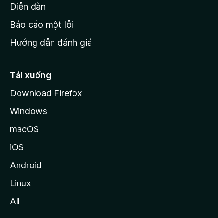
M
Diễn đàn
o
Báo cáo một lỗi
z
Hướng dẫn đánh giá
i
l
l
Tải xuống
a
Download Firefox
Windows
macOS
iOS
Android
Linux
All