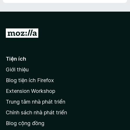
h
ế
n
ư
p
à
a
h
o
c
ạ
ó
n
x
Đ
g
ế
n
i
p
à
đ
h
o
ạ
ế
Tiện ích
n
n
g
Giới thiệu
t
n
r
à
Blog tiện ích Firefox
o
a
Extension Workshop
n
Trung tâm nhà phát triển
g
c
Chính sách nhà phát triển
h
Blog cộng đồng
ủ