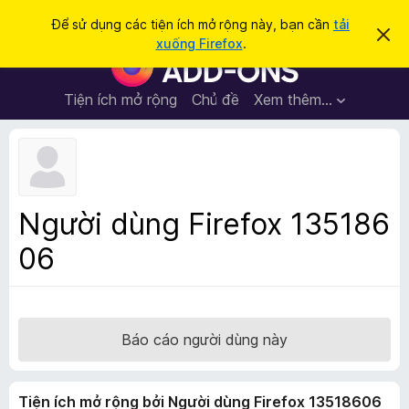
T
Đăng nhập
Để sử dụng các tiện ích mở rộng này, bạn cần
tải
B
ì
xuống Firefox
.
ỏ
T
m
q
i
u
k
a
ệ
Tiện ích mở rộng
Chủ đề
Xem thêm…
i
t
n
h
ế
ô
í
m
n
c
g
b
h
á
t
o
Người dùng Firefox 135186
n
r
à
06
ì
y
n
h
d
u
Báo cáo người dùng này
y
ệ
Tiện ích mở rộng bởi Người dùng Firefox 13518606
t