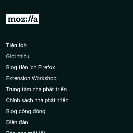
F
i
Đ
r
i
e
đ
f
o
ế
Tiện ích
x
n
Giới thiệu
t
r
Blog tiện ích Firefox
a
Extension Workshop
n
Trung tâm nhà phát triển
g
c
Chính sách nhà phát triển
h
Blog cộng đồng
ủ
M
Diễn đàn
o