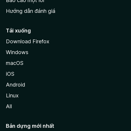
Báo cáo một lỗi
z
Hướng dẫn đánh giá
i
l
l
Tải xuống
a
Download Firefox
Windows
macOS
iOS
Android
Linux
All
Bản dựng mới nhất