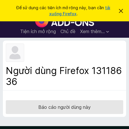
T
Đăng nhập
Để sử dụng các tiện ích mở rộng này, bạn cần
tải
B
ì
xuống Firefox
.
ỏ
T
m
q
i
u
k
a
ệ
Tiện ích mở rộng
Chủ đề
Xem thêm…
i
t
n
h
ế
ô
í
m
n
c
g
b
h
á
t
o
Người dùng Firefox 131186
n
r
à
36
ì
y
n
h
d
u
Báo cáo người dùng này
y
ệ
t