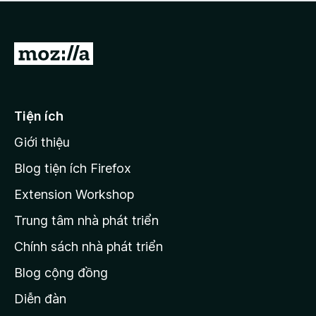
a
h
o
c
ạ
ó
n
x
Đ
g
ế
n
i
p
à
đ
h
o
ạ
ế
Tiện ích
n
n
g
Giới thiệu
t
n
r
à
Blog tiện ích Firefox
o
a
Extension Workshop
n
Trung tâm nhà phát triển
g
c
Chính sách nhà phát triển
h
Blog cộng đồng
ủ
M
Diễn đàn