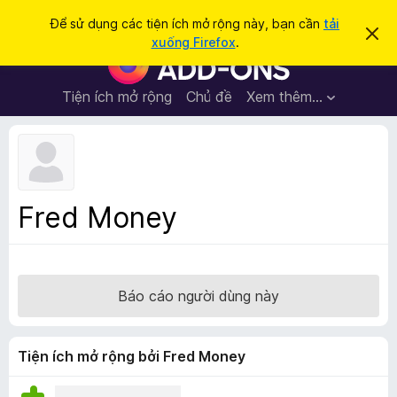
T
Đăng nhập
Để sử dụng các tiện ích mở rộng này, bạn cần
tải
B
ì
xuống Firefox
.
ỏ
T
m
q
i
u
k
a
ệ
Tiện ích mở rộng
Chủ đề
Xem thêm…
i
t
n
h
ế
ô
í
m
n
c
g
b
h
á
t
o
Fred Money
n
r
à
ì
y
n
h
Báo cáo người dùng này
d
u
y
Tiện ích mở rộng bởi Fred Money
ệ
t