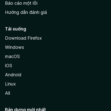
o
Báo cáo một lỗi
z
Hướng dẫn đánh giá
i
l
l
Tải xuống
a
Download Firefox
Windows
macOS
iOS
Android
Linux
All
Bản dựng mới nhất